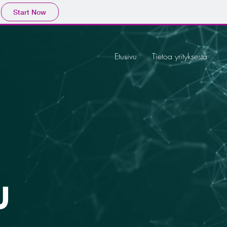
Start Now
Etusivu
Tietoa yrityksestä
u